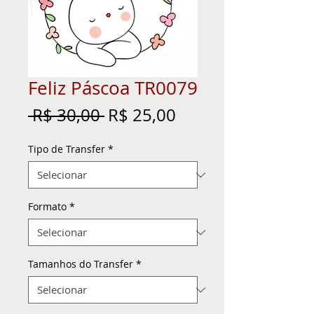
Feliz Páscoa TR0079
Preço
Preço
 R$ 30,00 
R$ 25,00
normal
promocional
Tipo de Transfer
*
Formato
*
Tamanhos do Transfer
*