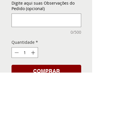
Digite aqui suas Observações do
Pedido (opcional)
0/500
Quantidade
*
COMPRAR
Folha de Transfer com a
Imagem Pronta! Sua Festa
vai ser inesquecível!
INFORMACÕES DA FOLHA
DE TRANSFER