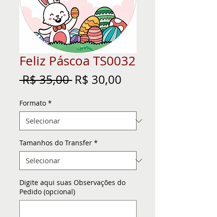
Feliz Páscoa TS0032
Preço
Preço
 R$ 35,00 
R$ 30,00
normal
promocional
Formato
*
Tamanhos do Transfer
*
Digite aqui suas Observações do
Pedido (opcional)