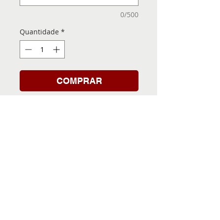
0/500
Quantidade
*
COMPRAR
Folha de Transfer com a
Imagem Pronta! Sua Festa
vai ser inesquecível!
INFORMACÕES DA FOLHA
DE TRANSFER
Folha de Transfer no
PRAZO DE ENTREGA
formato A4, medindo 29,7 X