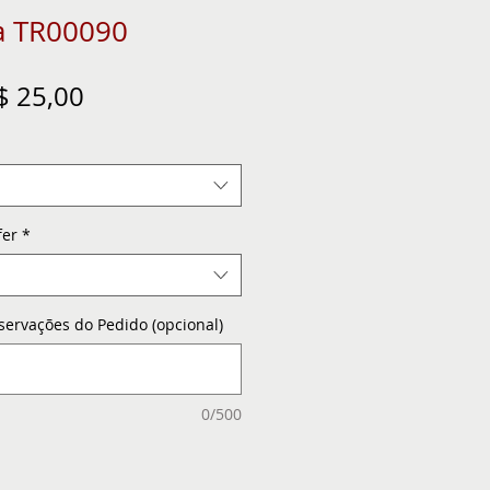
a TR00090
eço
Preço
$ 25,00
ormal
promocional
fer
*
servações do Pedido (opcional)
0/500