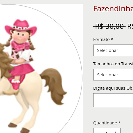
Fazendinh
Pr
 R$ 30,00 
R
n
Formato
*
Selecionar
Tamanhos do Trans
Selecionar
Digite aqui suas Ob
Quantidade
*