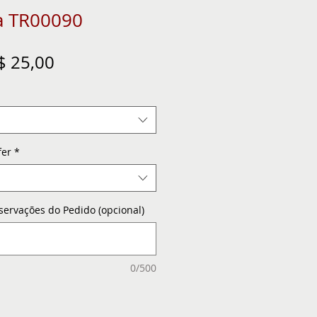
a TR00090
eço
Preço
$ 25,00
ormal
promocional
fer
*
servações do Pedido (opcional)
0/500