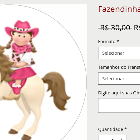
Fazendinh
Pr
 R$ 30,00 
R
n
Formato
*
Selecionar
Tamanhos do Trans
Selecionar
Digite aqui suas Ob
Quantidade
*