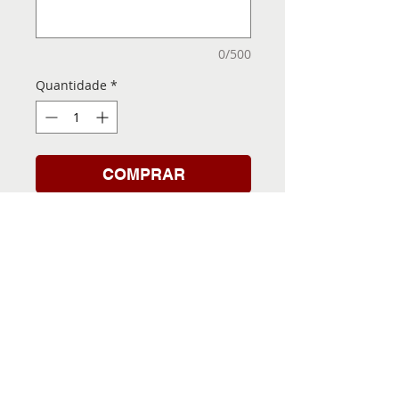
0/500
Quantidade
*
COMPRAR
Folha de Transfer com a
Imagem Pronta! Sua Festa
vai ser inesquecível!
INFORMACÕES DA FOLHA
DE TRANSFER
Folha de Transfer no