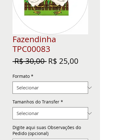
Fazendinha
TPC00083
Preço
Preço
 R$ 30,00 
R$ 25,00
normal
promocional
Formato
*
Tamanhos do Transfer
*
Digite aqui suas Observações do
Pedido (opcional)