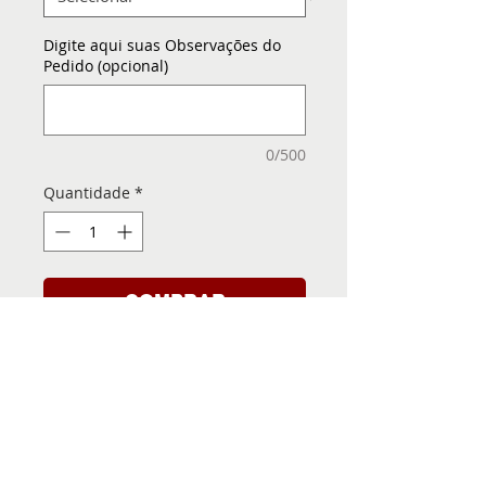
Digite aqui suas Observações do
Pedido (opcional)
0/500
Quantidade
*
COMPRAR
Folha de Transfer com a
Imagem Pronta! Sua Festa
vai ser inesquecível!