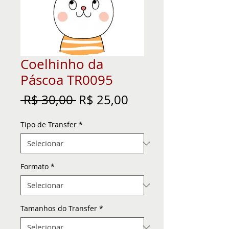
Coelhinho da
Páscoa TR0095
Preço
Preço
 R$ 30,00 
R$ 25,00
normal
promocional
Tipo de Transfer
*
Formato
*
Tamanhos do Transfer
*