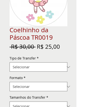
Coelhinho da
Páscoa TR0019
Preço
Preço
 R$ 30,00 
R$ 25,00
normal
promocional
Tipo de Transfer
*
Formato
*
Tamanhos do Transfer
*