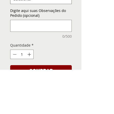
Digite aqui suas Observações do
Pedido (opcional)
0/500
Quantidade
*
COMPRAR
Folha de Transfer com a
Imagem Pronta! Sua Festa
vai ser inesquecível!