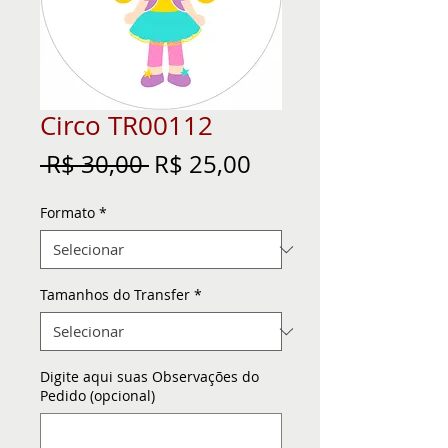
Circo TR00112
Preço
Preço
 R$ 30,00 
R$ 25,00
normal
promocional
Formato
*
Tamanhos do Transfer
*
Digite aqui suas Observações do
Pedido (opcional)