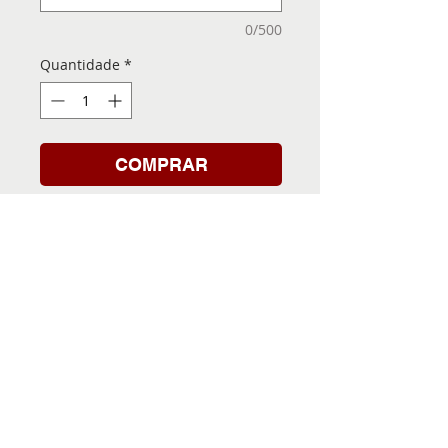
0/500
Quantidade
*
COMPRAR
Folha de Transfer com a
Imagem Pronta! Sua Festa
vai ser inesquecível!
INFORMACÕES DA FOLHA
DE TRANSFER
Folha de Transfer no
PRAZO DE ENTREGA
formato A4, medindo 29,7 X