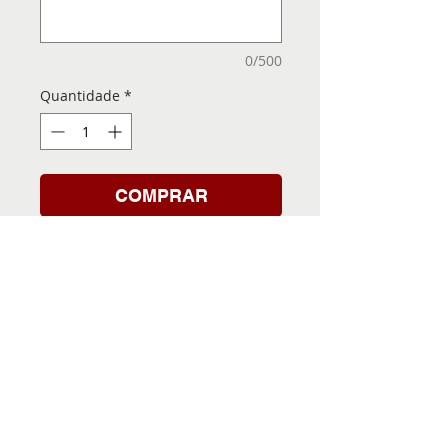
0/500
Quantidade
*
COMPRAR
Folha de Transfer com a
Imagem Pronta! Sua Festa
vai ser inesquecível!
INFORMACÕES DA FOLHA
DE TRANSFER
Folha de Transfer no