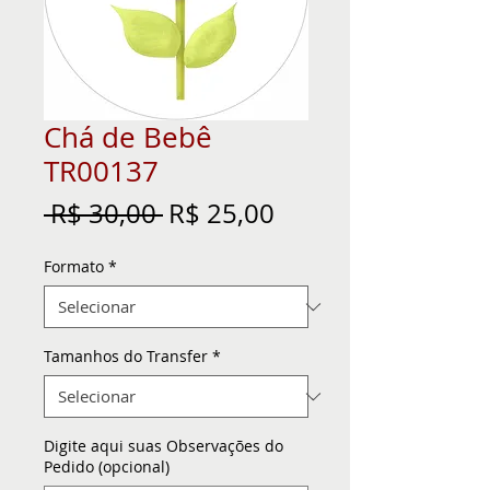
Chá de Bebê
TR00137
Preço
Preço
 R$ 30,00 
R$ 25,00
normal
promocional
Formato
*
Tamanhos do Transfer
*
Digite aqui suas Observações do
Pedido (opcional)