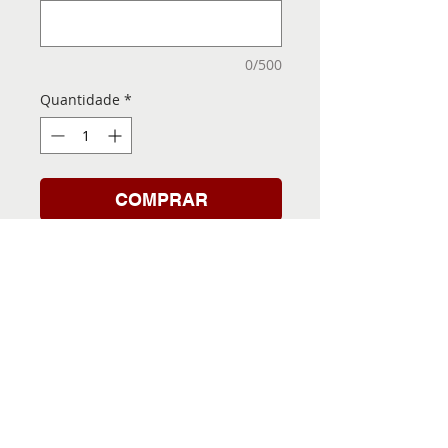
0/500
Quantidade
*
COMPRAR
Folha de Transfer com a
Imagem Pronta! Sua Festa
vai ser inesquecível!
INFORMACÕES DA FOLHA
DE TRANSFER
Folha de Transfer no