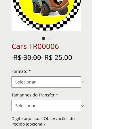
Cars TR00006
Preço
Preço
 R$ 30,00 
R$ 25,00
normal
promocional
Formato
*
Tamanhos do Transfer
*
Digite aqui suas Observações do
Pedido (opcional)