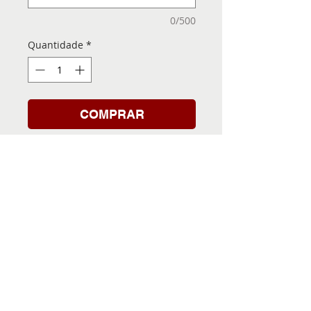
0/500
Quantidade
*
COMPRAR
Folha de Transfer com a
Imagem Pronta! Sua Festa
vai ser inesquecível!
INFORMACÕES DA FOLHA
DE TRANSFER
Folha de Transfer no
PRAZO DE ENTREGA
formato A4, medindo 29,7 X