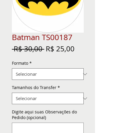
Batman TS00187
Preço
Preço
 R$ 30,00 
R$ 25,00
normal
promocional
Formato
*
Tamanhos do Transfer
*
Digite aqui suas Observações do
Pedido (opcional)