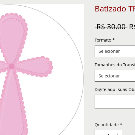
Batizado 
Pr
 R$ 30,00 
R
n
Formato
*
Selecionar
Tamanhos do Trans
Selecionar
Digite aqui suas Ob
Quantidade
*