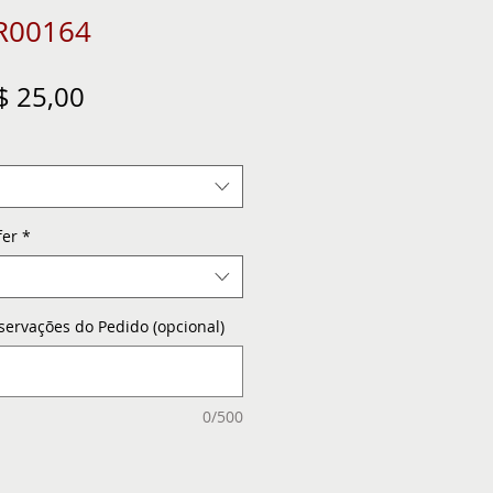
TR00164
eço
Preço
$ 25,00
ormal
promocional
fer
*
servações do Pedido (opcional)
0/500