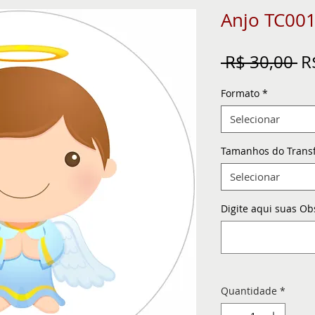
Anjo TC00
Pr
 R$ 30,00 
R
n
Formato
*
Selecionar
Tamanhos do Trans
Selecionar
Digite aqui suas Ob
Quantidade
*