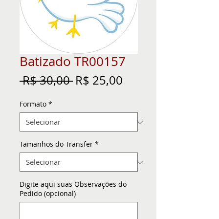
Batizado TR00157
Preço
Preço
 R$ 30,00 
R$ 25,00
normal
promocional
Formato
*
Tamanhos do Transfer
*
Digite aqui suas Observações do
Pedido (opcional)