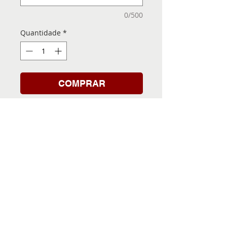
0/500
Quantidade
*
COMPRAR
Folha de Transfer com a
Imagem Pronta! Sua Festa
vai ser inesquecível!
INFORMACÕES DA FOLHA
DE TRANSFER
Folha de Transfer no
PRAZO DE ENTREGA
formato A4, medindo 29,7 X