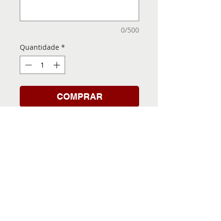
0/500
Quantidade
*
COMPRAR
Folha de Transfer com a
Imagem Pronta! Sua Festa
vai ser inesquecível!
INFORMACÕES DA FOLHA
DE TRANSFER
Folha de Transfer no