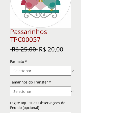
Passarinhos
TPC00057
Preço
Preço
 R$ 25,00 
R$ 20,00
normal
promocional
Formato
*
Tamanhos do Transfer
*
Digite aqui suas Observações do
Pedido (opcional)