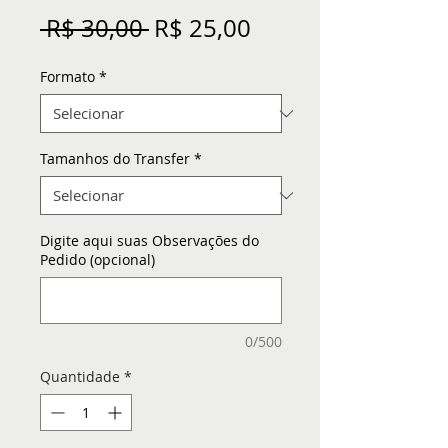
Preço
Preço
 R$ 30,00 
R$ 25,00
normal
promocional
Formato
*
Tamanhos do Transfer
*
Digite aqui suas Observações do
Pedido (opcional)
0/500
Quantidade
*