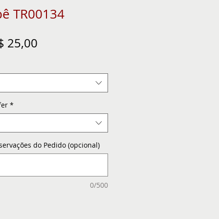
bê TR00134
eço
Preço
$ 25,00
ormal
promocional
fer
*
servações do Pedido (opcional)
0/500