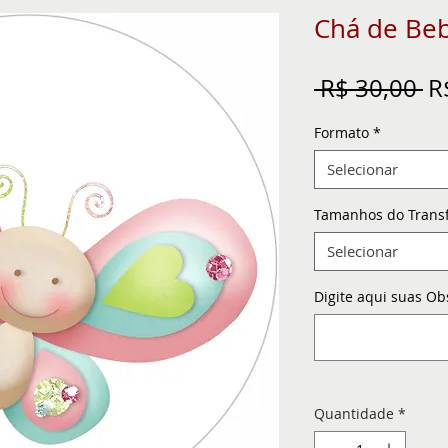
Chá de Be
Pr
 R$ 30,00 
R
n
Formato
*
Selecionar
Tamanhos do Trans
Selecionar
Digite aqui suas Ob
Quantidade
*