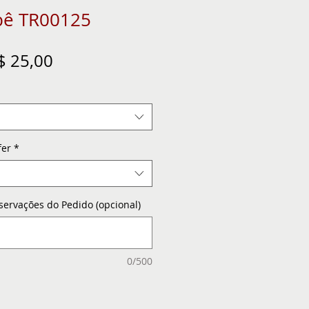
bê TR00125
eço
Preço
$ 25,00
ormal
promocional
fer
*
servações do Pedido (opcional)
0/500