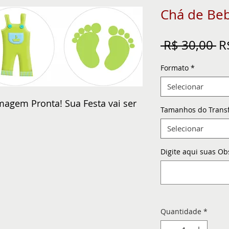
Chá de Be
Pr
 R$ 30,00 
R
n
Formato
*
Selecionar
magem Pronta! Sua Festa vai ser
Tamanhos do Trans
Selecionar
Digite aqui suas Ob
Quantidade
*