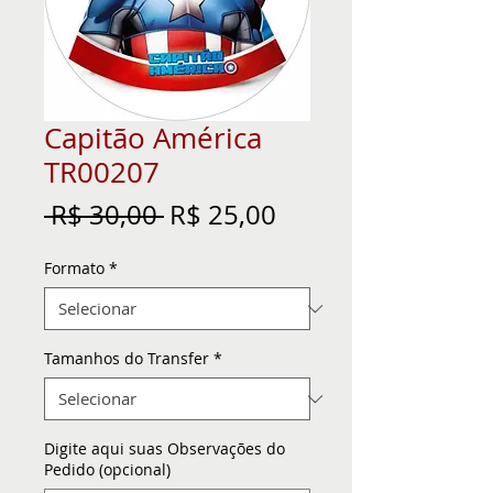
Capitão América
TR00207
Preço
Preço
 R$ 30,00 
R$ 25,00
normal
promocional
Formato
*
Tamanhos do Transfer
*
Digite aqui suas Observações do
Pedido (opcional)