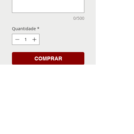
0/500
Quantidade
*
COMPRAR
Folha de Transfer com a
Imagem Pronta! Sua Festa
vai ser inesquecível!
INFORMACÕES DA FOLHA
DE TRANSFER
Folha de Transfer no