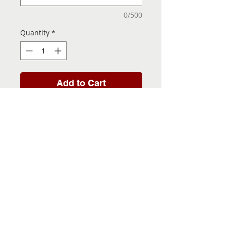
0/500
Quantity
*
Add to Cart
Folha de Transfer com a
Imagem Pronta! Sua Festa
vai ser inesquecível!
INFORMACÕES DA FOLHA
DE TRANSFER
Folha de Transfer no
PRAZO DE ENTREGA
formato A4, medindo 29,7 X