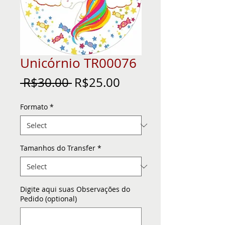
Unicórnio TR00076
Regular
Sale
 R$30.00 
R$25.00
Price
Price
Formato
*
Tamanhos do Transfer
*
Digite aqui suas Observações do
Pedido (optional)