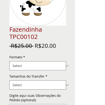
Fazendinha
TPC00102
Regular
Sale
 R$25.00 
R$20.00
Price
Price
Formato
*
Tamanhos do Transfer
*
Digite aqui suas Observações do
Pedido (optional)