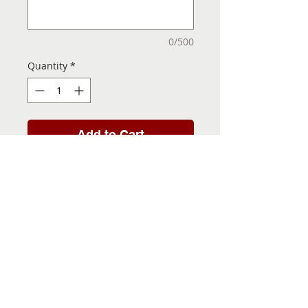
0/500
Quantity
*
Add to Cart
Folha de Transfer com a
Imagem Pronta! Sua Festa
vai ser inesquecível!
INFORMACÕES DA FOLHA
DE TRANSFER
Folha de Transfer no