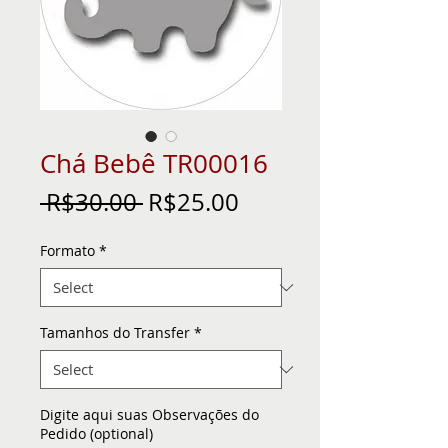
Chá Bebê TR00016
Regular
Sale
 R$30.00 
R$25.00
Price
Price
Formato
*
Tamanhos do Transfer
*
Digite aqui suas Observações do
Pedido (optional)