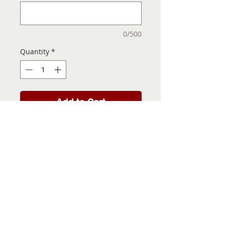
0/500
Quantity
*
Add to Cart
Folha de Transfer com a
Imagem Pronta! Sua Festa
vai ser inesquecível!
INFORMACÕES DA FOLHA
DE TRANSFER
Folha de Transfer no